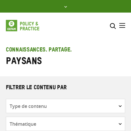
Skip
to
content
Me
Inclure
Sélectionner l’emplacement d
CONNAISSANCES. PARTAGE.
Paysans
RECHERCHER
Saisir
les
termes
de
FILTRER LE CONTENU PAR
recherche
Type
de
contenu
Thématique