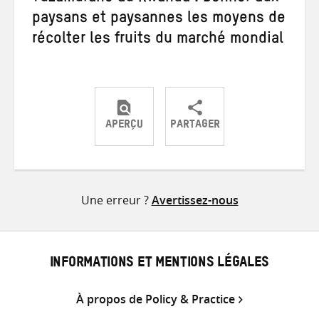
paysans et paysannes les moyens de
récolter les fruits du marché mondial
APERÇU
PARTAGER
Partager
Partager
Partager
sur
sur
par
Twitter
Facebook
e-
Une erreur ?
Avertissez-nous
mail
INFORMATIONS ET MENTIONS LÉGALES
À propos de Policy & Practice