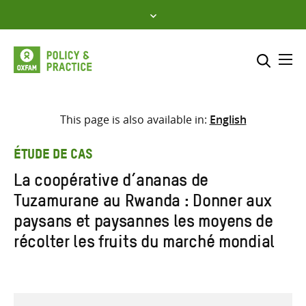
Skip
to
content
Me
Inclure
Sélectionner l’emplacement d
This page is also available in:
English
RECHERCHER
Saisir
ÉTUDE DE CAS
les
La coopérative d’ananas de
termes
Tuzamurane au Rwanda : Donner aux
de
recherche
paysans et paysannes les moyens de
récolter les fruits du marché mondial