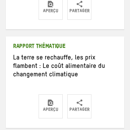
APERÇU
PARTAGER
Partager
Partager
Partager
sur
sur
par
Twitter
Facebook
e-
mail
RAPPORT THÉMATIQUE
La terre se rechauffe, les prix
flambent : Le coût alimentaire du
changement climatique
APERÇU
PARTAGER
Partager
Partager
Partager
sur
sur
par