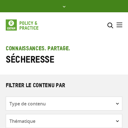
Skip
to
content
Me
Inclure
Sélectionner l’emplacement d
CONNAISSANCES. PARTAGE.
Sécheresse
RECHERCHER
Saisir
les
termes
de
FILTRER LE CONTENU PAR
recherche
Type
de
contenu
Thématique