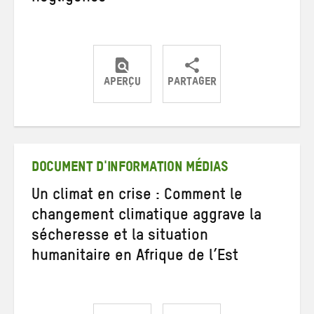
APERÇU
PARTAGER
Partager
Partager
Partager
sur
sur
par
Twitter
Facebook
e-
mail
DOCUMENT D'INFORMATION MÉDIAS
Un climat en crise : Comment le
changement climatique aggrave la
sécheresse et la situation
humanitaire en Afrique de l’Est