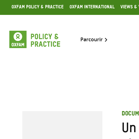
Skip
Oxfam Policy & Practice
Oxfam International
Views & 
to
content
Parcourir
DOCUM
Un