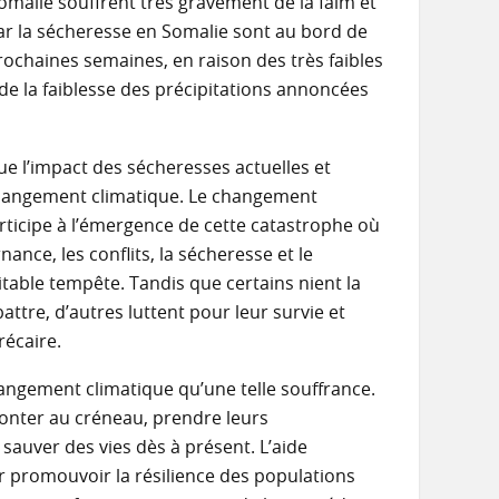
omalie souffrent très gravement de la faim et
par la sécheresse en Somalie sont au bord de
rochaines semaines, en raison des très faibles
de la faiblesse des précipitations annoncées
ue l’impact des sécheresses actuelles et
e changement climatique. Le changement
articipe à l’émergence de cette catastrophe où
nance, les conflits, la sécheresse et le
able tempête. Tandis que certains nient la
ttre, d’autres luttent pour leur survie et
récaire.
changement climatique qu’une telle souffrance.
onter au créneau, prendre leurs
sauver des vies dès à présent. L’aide
 promouvoir la résilience des populations