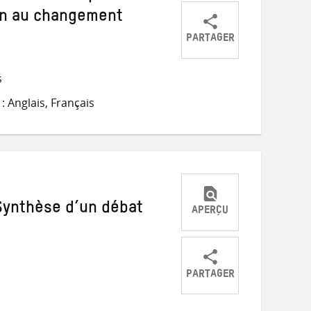
ion au changement
PARTAGER
Partager
Partager
Partager
sur
sur
par
s
Twitter
Facebook
e-
 Anglais, Français
mail
: Synthèse d’un débat
APERÇU
PARTAGER
Partager
Partager
Partager