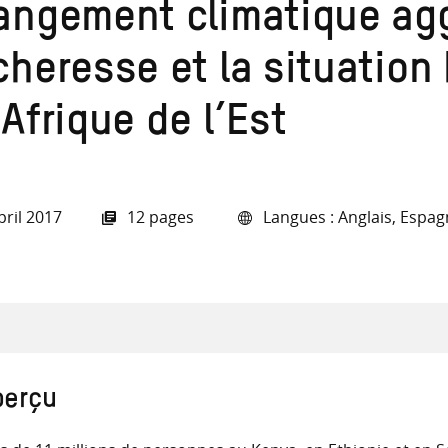
recherche
angement climatique agg
cheresse et la situation
Afrique de l’Est
ressources
pril 2017
12 pages
Langues : Anglais, Espag
perçu