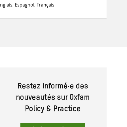
sur
sur
par
nglais, Espagnol, Français
Twitter
Facebook
e-
mail
Restez informé·e des
nouveautés sur Oxfam
Policy & Practice