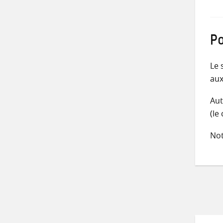
Po
Le 
aux
Aut
(le
Not