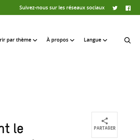
Suivez-nous sur les réseaux sociaux
Twitter
Faceb
rir par thème
À propos
Langue
English
e recherche
R
PARTAGER
nt le
Partager
Partager
Partager