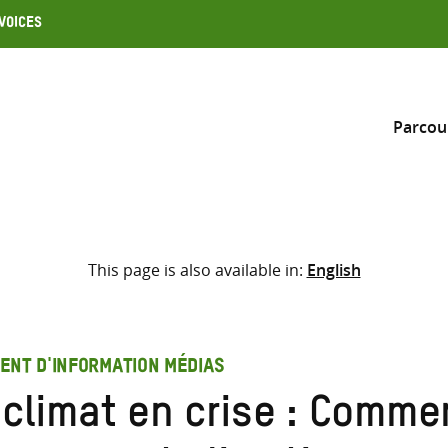
Voices
Parcou
Inclure
This page is also available in:
English
Sélectionner l’emplacement d
RECHERCHE
Saisir
les
ENT D'INFORMATION MÉDIAS
termes
 climat en crise : Comme
de