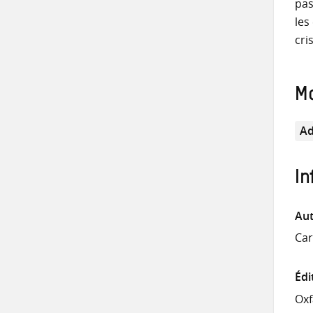
pas
les
cri
M
Ad
In
Aut
Car
Édi
Ox