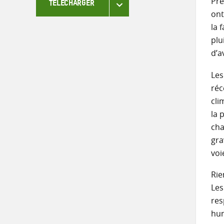
Prè
TÉLÉCHARGER
ont
la 
plu
d’a
Les
réc
cli
la 
cha
gra
voi
Rie
Les
res
hum