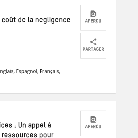
 coût de la negligence
APERÇU
PARTAGER
Partager
Partager
Partager
sur
sur
par
nglais, Espagnol, Français,
Twitter
Facebook
e-
mail
ces : Un appel à
APERÇU
es ressources pour