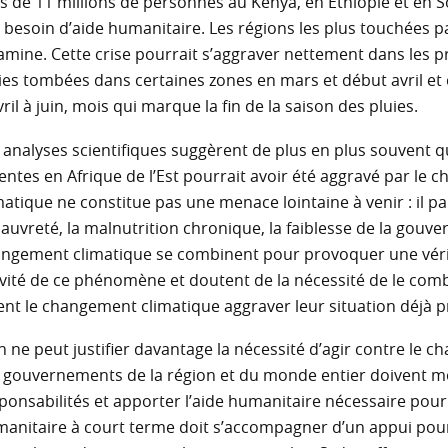
s de 11 millions de personnes au Kenya, en Ethiopie et en S
 besoin d’aide humanitaire. Les régions les plus touchées 
famine. Cette crise pourrait s’aggraver nettement dans les p
ies tombées dans certaines zones en mars et début avril et 
vril à juin, mois qui marque la fin de la saison des pluies.
 analyses scientifiques suggèrent de plus en plus souvent q
entes en Afrique de l’Est pourrait avoir été aggravé par l
matique ne constitue pas une menace lointaine à venir : il p
pauvreté, la malnutrition chronique, la faiblesse de la gouver
ngement climatique se combinent pour provoquer une vérit
vité de ce phénomène et doutent de la nécessité de le comba
ent le changement climatique aggraver leur situation déjà p
n ne peut justifier davantage la nécessité d’agir contre le 
 gouvernements de la région et du monde entier doivent m
ponsabilités et apporter l’aide humanitaire nécessaire pour 
anitaire à court terme doit s’accompagner d’un appui pour