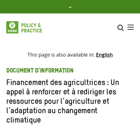
Skip
to
content
Me
Inclure
Sélectionner l’emplacement d
This page is also available in:
English
RECHERCHER
Saisir
DOCUMENT D’INFORMATION
les
Financement des agricultrices : Un
termes
appel à renforcer et à rediriger les
de
recherche
ressources pour l’agriculture et
l’adaptation au changement
climatique