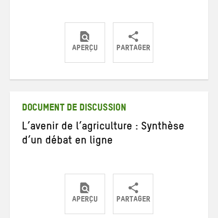
APERÇU
PARTAGER
Partager
Partager
Partager
sur
sur
par
Twitter
Facebook
e-
mail
DOCUMENT DE DISCUSSION
L’avenir de l’agriculture : Synthèse
d’un débat en ligne
APERÇU
PARTAGER
Partager
Partager
Partager