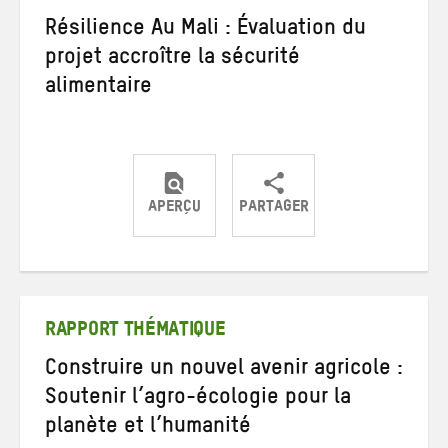
Résilience Au Mali : Évaluation du
projet accroître la sécurité
alimentaire
APERÇU
PARTAGER
Partager
Partager
Partager
sur
sur
par
Twitter
Facebook
e-
mail
RAPPORT THÉMATIQUE
Construire un nouvel avenir agricole :
Soutenir l’agro-écologie pour la
planète et l’humanité