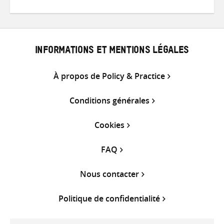
sur
sur
par
Twitter
Facebook
e-
mail
INFORMATIONS ET MENTIONS LÉGALES
À propos de Policy & Practice
Conditions générales
Cookies
FAQ
Nous contacter
Politique de confidentialité