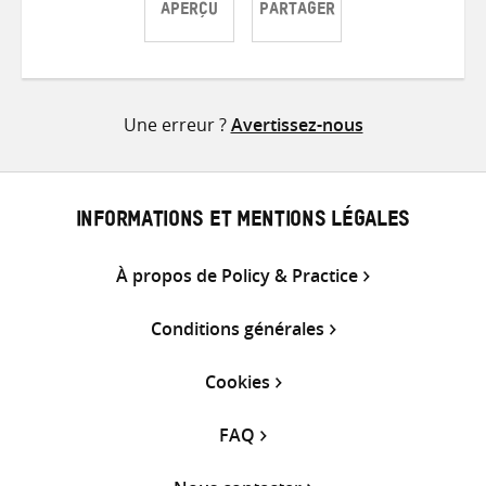
APERÇU
PARTAGER
Partager
Partager
Partager
sur
sur
par
Twitter
Facebook
e-
Une erreur ?
Avertissez-nous
mail
INFORMATIONS ET MENTIONS LÉGALES
À propos de Policy & Practice
Conditions générales
Cookies
FAQ