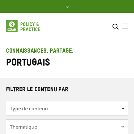
Skip
to
content
Me
Inclure
Sélectionner l’emplacement d
CONNAISSANCES. PARTAGE.
Portugais
RECHERCHER
Saisir
les
termes
de
FILTRER LE CONTENU PAR
recherche
Type
de
contenu
Thématique