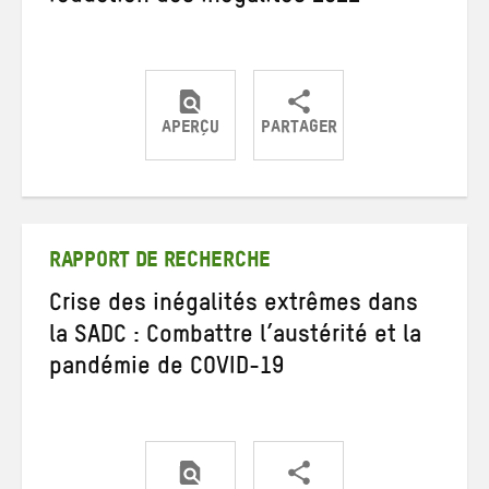
APERÇU
PARTAGER
Partager
Partager
Partager
sur
sur
par
Twitter
Facebook
e-
mail
RAPPORT DE RECHERCHE
Crise des inégalités extrêmes dans
la SADC : Combattre l’austérité et la
pandémie de COVID-19