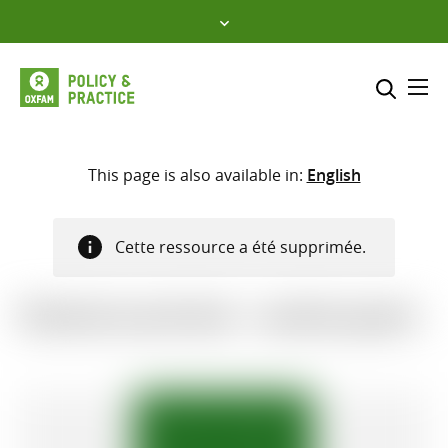
Skip
to
content
Me
Inclure
Sélectionner l’emplacement d
This page is also available in:
English
RECHERCHER
Saisir
Cette ressource a été supprimée.
les
termes
de
Étude de cas de test – veuillez ignorer
recherche