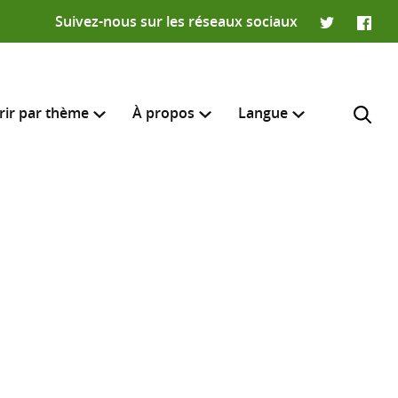
Suivez-nous sur les réseaux sociaux
Twitter
Faceb
rir par thème
À propos
Langue
English
e recherche
R