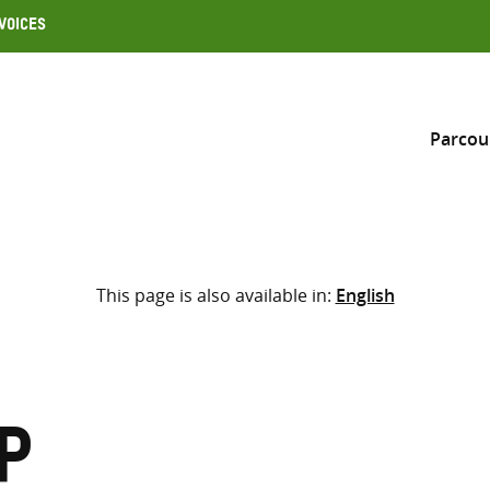
Voices
Parcou
Inclure
This page is also available in:
English
Sélectionner l’emplacement d
RECHERCHE
Saisir
les
termes
p
de