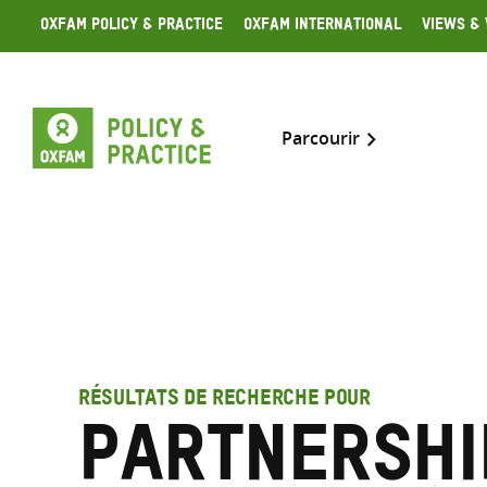
Skip
Oxfam Policy & Practice
Oxfam International
Views & 
to
content
Parcourir
RÉSULTATS DE RECHERCHE POUR
partnershi