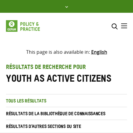
Skip
to
content
Me
Inclure
Sélectionner l’emplacement d
This page is also available in:
English
RECHERCHER
Saisir
RÉSULTATS DE RECHERCHE POUR
les
youth as active citizens
termes
de
recherche
TOUS LES RÉSULTATS
RÉSULTATS DE LA BIBLIOTHÈQUE DE CONNAISSANCES
RÉSULTATS D’AUTRES SECTIONS DU SITE