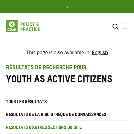
Skip
to
content
Me
Inclure
Sélectionner l’emplacement d
This page is also available in:
English
RECHERCHER
Saisir
RÉSULTATS DE RECHERCHE POUR
les
youth as active citizens
termes
de
recherche
TOUS LES RÉSULTATS
RÉSULTATS DE LA BIBLIOTHÈQUE DE CONNAISSANCES
RÉSULTATS D’AUTRES SECTIONS DU SITE