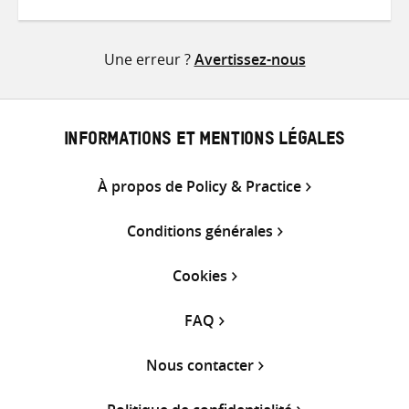
sur
sur
par
Twitter
Facebook
e-
Une erreur ?
Avertissez-nous
mail
INFORMATIONS ET MENTIONS LÉGALES
À propos de Policy & Practice
Conditions générales
Cookies
FAQ
Nous contacter