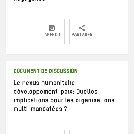
APERÇU
PARTAGER
Partager
Partager
Partager
sur
sur
par
Twitter
Facebook
e-
mail
DOCUMENT DE DISCUSSION
Le nexus humanitaire-
développement-paix: Quelles
implications pour les organisations
multi-mandatées ?