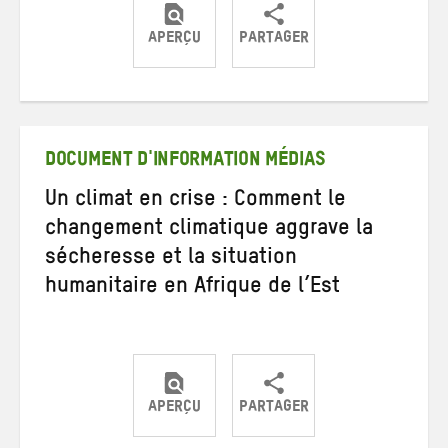
APERÇU
PARTAGER
Partager
Partager
Partager
sur
sur
par
Twitter
Facebook
e-
mail
DOCUMENT D'INFORMATION MÉDIAS
Un climat en crise : Comment le
changement climatique aggrave la
sécheresse et la situation
humanitaire en Afrique de l’Est
APERÇU
PARTAGER
Partager
Partager
Partager