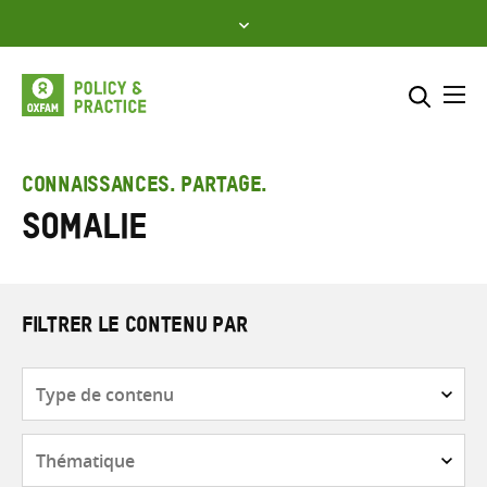
Skip
to
content
Me
Inclure
Sélectionner l’emplacement d
CONNAISSANCES. PARTAGE.
Somalie
RECHERCHER
Saisir
les
termes
de
FILTRER LE CONTENU PAR
recherche
Type
de
contenu
Thématique