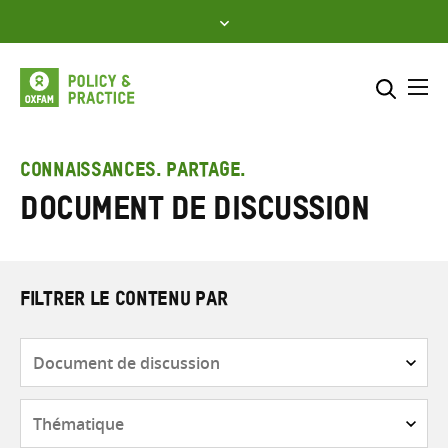
Skip
to
content
Me
Inclure
Sélectionner l’emplacement d
CONNAISSANCES. PARTAGE.
Document de discussion
RECHERCHER
Saisir
les
termes
de
FILTRER LE CONTENU PAR
recherche
Type
de
contenu
Thématique