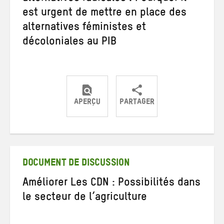
est urgent de mettre en place des
alternatives féministes et
décoloniales au PIB
APERÇU
PARTAGER
Partager
Partager
Partager
sur
sur
par
Twitter
Facebook
e-
mail
DOCUMENT DE DISCUSSION
Améliorer Les CDN : Possibilités dans
le secteur de l’agriculture