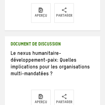
APERÇU
PARTAGER
Partager
Partager
Partager
sur
sur
par
Twitter
Facebook
e-
mail
DOCUMENT DE DISCUSSION
Le nexus humanitaire-
développement-paix: Quelles
implications pour les organisations
multi-mandatées ?
APERÇU
PARTAGER