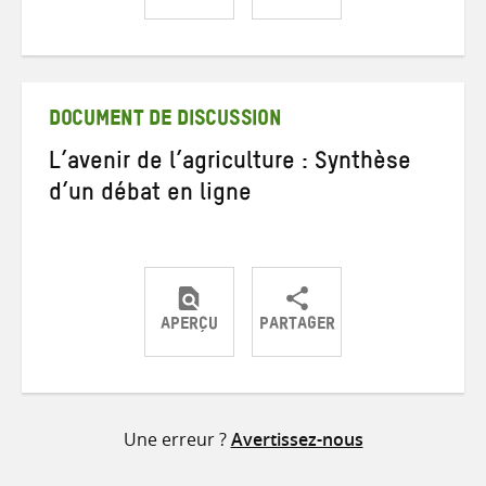
Partager
Partager
Partager
sur
sur
par
Twitter
Facebook
e-
mail
DOCUMENT DE DISCUSSION
L’avenir de l’agriculture : Synthèse
d’un débat en ligne
APERÇU
PARTAGER
Partager
Partager
Partager
sur
sur
par
Twitter
Facebook
e-
Une erreur ?
Avertissez-nous
mail