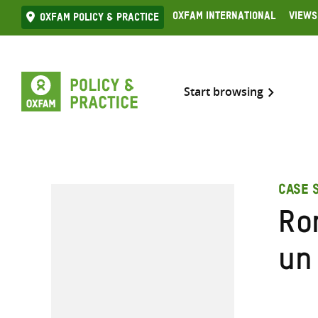
Skip
Oxfam International
Views
Oxfam Policy & practice
to
content
Start browsing
CASE 
Ro
un