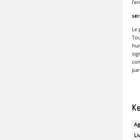
l’e
sér
Le 
Tou
hum
sig
com
par
K
Ag
Li