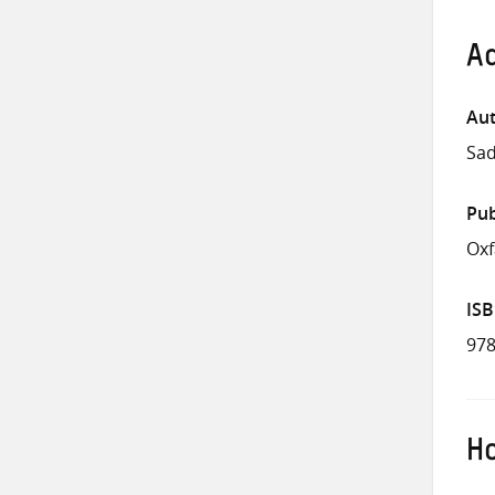
Ad
Aut
Sad
Pub
Ox
IS
978
Ho