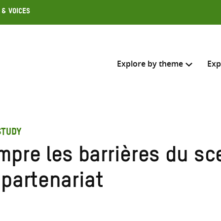
 & Voices
Explore by theme
Exp
Search across
STUDY
Select where to search
mpre les barrières du sc
SEARC
Enter
 partenariat
search
here