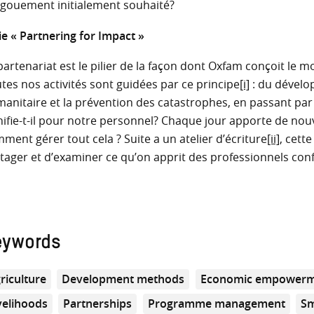
ngouement initialement souhaité?
ie « Partnering for Impact »
partenariat est le pilier de la façon dont Oxfam conçoit le
tes nos activités sont guidées par ce principe
[i]
: du dévelo
anitaire et la prévention des catastrophes, en passant par 
nifie-t-il pour notre personnel? Chaque jour apporte de nou
ment gérer tout cela ? Suite a un atelier d’écriture
[ii]
, cett
tager et d’examiner ce qu’on apprit des professionnels con
eywords
riculture
Development methods
Economic empower
velihoods
Partnerships
Programme management
Sm