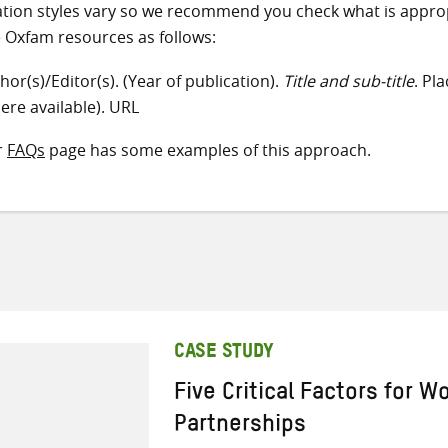
ation styles vary so we recommend you check what is appro
e Oxfam resources as follows:
hor(s)/Editor(s). (Year of publication).
Title and sub-title
. Pl
ere available). URL
r
FAQs
page has some examples of this approach.
CASE STUDY
Five Critical Factors for W
Partnerships