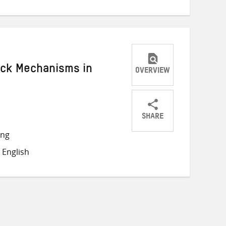
ack Mechanisms in
OVERVIEW
SHARE
Share
Share
Share
ong
on
on
on
 English
Twitter
Facebook
email