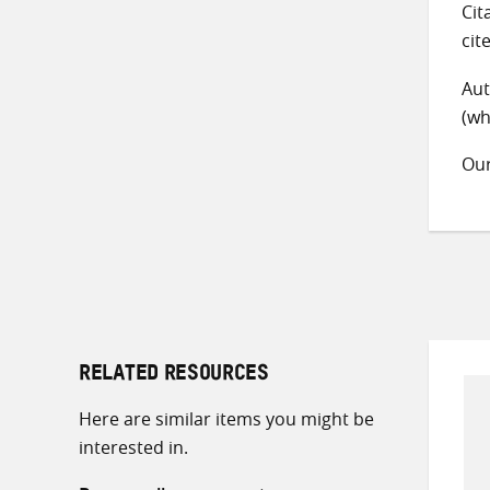
Cit
cit
Aut
(wh
Ou
RELATED RESOURCES
Here are similar items you might be
interested in.